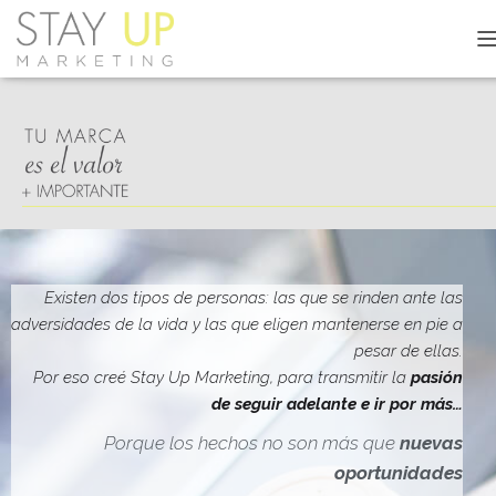
C
A
M
B
I
A
R
M
O
D
O
D
Existen dos tipos de personas: las que se rinden ante las
E
adversidades de la vida y las que eligen mantenerse en pie a
N
pesar de ellas.
A
V
Por eso creé Stay Up Marketing, para transmitir la
pasión
E
de seguir adelante e ir por más…
G
A
Porque los hechos no son más que
nuevas
C
oportunidades
I