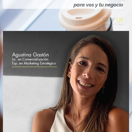
Ó
para vos y tu negocio
N