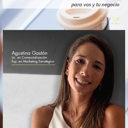
Ó
para vos y tu negocio
N