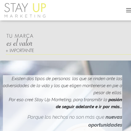
C
A
M
B
I
A
R
M
O
D
O
D
Existen dos tipos de personas: las que se rinden ante las
E
adversidades de la vida y las que eligen mantenerse en pie a
N
pesar de ellas.
A
V
Por eso creé Stay Up Marketing, para transmitir la
pasión
E
de seguir adelante e ir por más…
G
A
Porque los hechos no son más que
nuevas
C
oportunidades
I