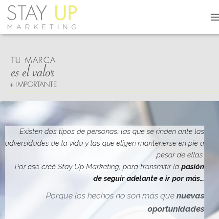
C
A
M
B
I
A
R
M
O
D
O
D
Existen dos tipos de personas: las que se rinden ante las
E
adversidades de la vida y las que eligen mantenerse en pie a
N
pesar de ellas.
A
V
Por eso creé Stay Up Marketing, para transmitir la
pasión
E
de seguir adelante e ir por más…
G
A
Porque los hechos no son más que
nuevas
C
oportunidades
I