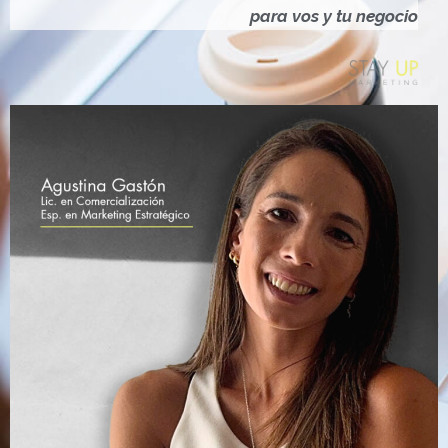
Ó
para vos y tu negocio
N