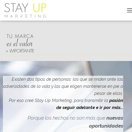
C
A
M
B
I
A
R
M
O
D
O
D
Existen dos tipos de personas: las que se rinden ante las
E
adversidades de la vida y las que eligen mantenerse en pie a
N
pesar de ellas.
A
V
Por eso creé Stay Up Marketing, para transmitir la
pasión
E
de seguir adelante e ir por más…
G
A
Porque los hechos no son más que
nuevas
C
oportunidades
I