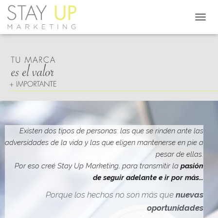
C
A
M
B
I
A
R
M
O
D
O
D
Existen dos tipos de personas: las que se rinden ante las
E
adversidades de la vida y las que eligen mantenerse en pie a
N
pesar de ellas.
A
V
Por eso creé Stay Up Marketing, para transmitir la
pasión
E
de seguir adelante e ir por más…
G
A
Porque los hechos no son más que
nuevas
C
oportunidades
I