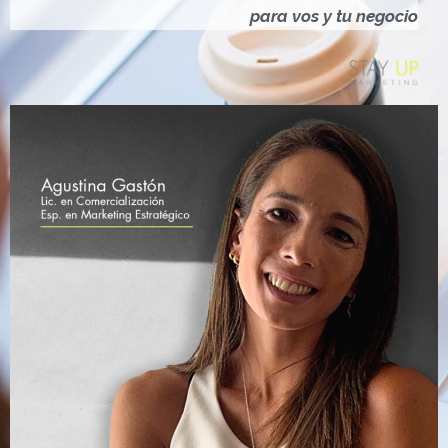
Ó
para vos y tu negocio
N