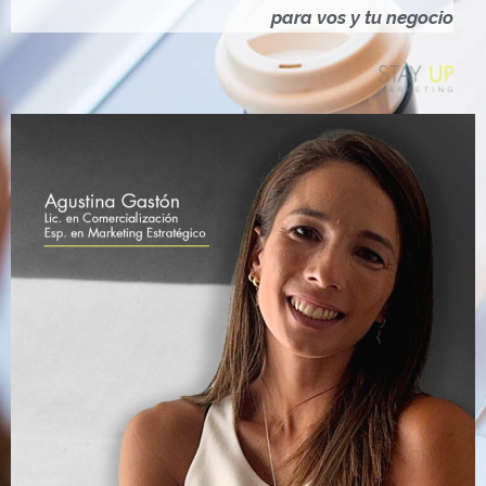
Ó
para vos y tu negocio
N