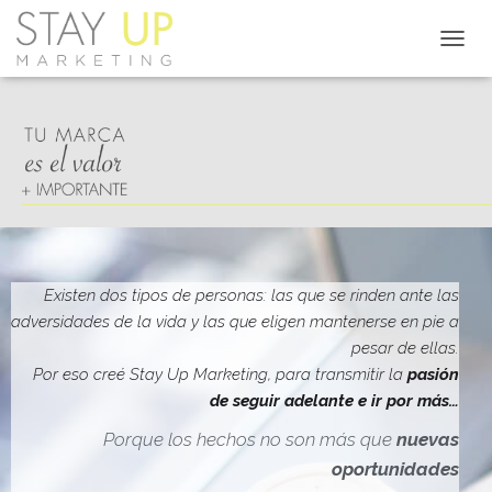
C
A
M
B
I
A
R
M
O
D
O
D
Existen dos tipos de personas: las que se rinden ante las
E
adversidades de la vida y las que eligen mantenerse en pie a
N
pesar de ellas.
A
V
Por eso creé Stay Up Marketing, para transmitir la
pasión
E
de seguir adelante e ir por más…
G
A
Porque los hechos no son más que
nuevas
C
oportunidades
I