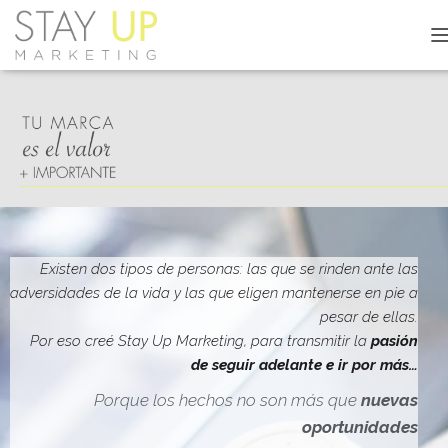
C
A
M
B
I
A
R
M
O
D
O
D
Existen dos tipos de personas: las que se rinden ante las
E
adversidades de la vida y las que eligen mantenerse en pie a
N
pesar de ellas.
A
V
Por eso creé Stay Up Marketing, para transmitir la
pasión
E
de seguir adelante e ir por más…
G
A
Porque los hechos no son más que
nuevas
C
oportunidades
I