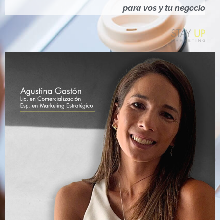
Ó
para vos y tu negocio
N