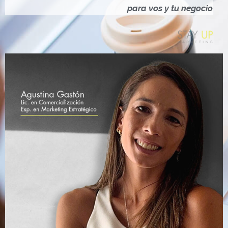
Ó
para vos y tu negocio
N