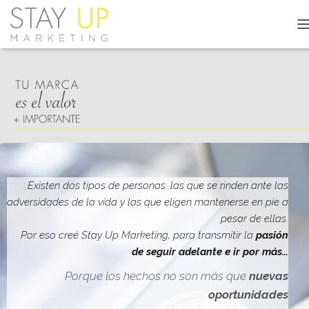
C
A
M
B
I
A
R
M
O
D
O
D
Existen dos tipos de personas: las que se rinden ante las
E
adversidades de la vida y las que eligen mantenerse en pie a
N
pesar de ellas.
A
V
Por eso creé Stay Up Marketing, para transmitir la
pasión
E
de seguir adelante e ir por más…
G
A
Porque los hechos no son más que
nuevas
C
oportunidades
I