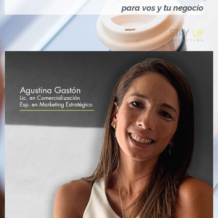
Ó
para vos y tu negocio
N