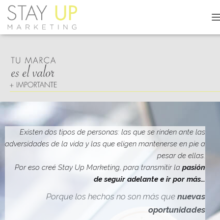
C
A
M
B
I
A
R
M
O
D
O
D
Existen dos tipos de personas: las que se rinden ante las
E
adversidades de la vida y las que eligen mantenerse en pie a
N
pesar de ellas.
A
V
Por eso creé Stay Up Marketing, para transmitir la
pasión
E
de seguir adelante e ir por más…
G
A
Porque los hechos no son más que
nuevas
C
oportunidades
I